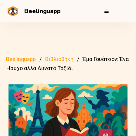
Beelinguapp
Beelinguapp
Βιβλιοθήκη
Έμα Γουάτσον: Ένα
Ήσυχο αλλά Δυνατό Ταξίδι