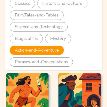
Classics
History-and-Culture
FairyTales-and-Fables
Science-and-Technology
Biographies
Mystery
Action-and-Adventure
Phrases-and-Conversations