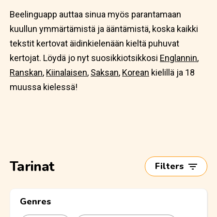
Beelinguapp auttaa sinua myös parantamaan
kuullun ymmärtämistä ja ääntämistä, koska kaikki
tekstit kertovat äidinkielenään kieltä puhuvat
kertojat. Löydä jo nyt suosikkiotsikkosi
Englannin
,
Ranskan
,
Kiinalaisen
,
Saksan
,
Korean
kielillä ja 18
muussa kielessä!
Tarinat
Filters
Genres