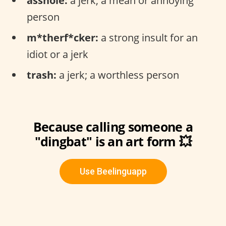
asshole:
a jerk; a mean or annoying
person
m*therf*cker:
a strong insult for an
idiot or a jerk
trash:
a jerk; a worthless person
Because calling someone a
"dingbat" is an art form 💥
Use Beelinguapp