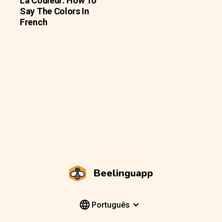
La Couleur: How To
Say The Colors In
French
Beelinguapp
Português