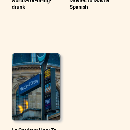
words-for-being-
Movies to Master
drunk
Spanish