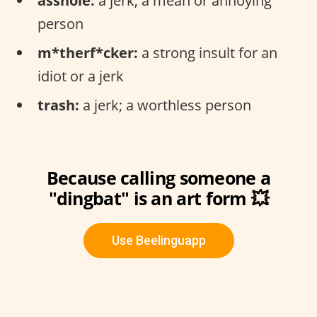
asshole:
a jerk; a mean or annoying
person
m*therf*cker:
a strong insult for an
idiot or a jerk
trash:
a jerk; a worthless person
Because calling someone a
"dingbat" is an art form 💥
Use Beelinguapp