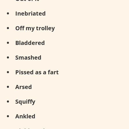
Inebriated
Off my trolley
Bladdered
Smashed
Pissed as a fart
Arsed
Squiffy
Ankled