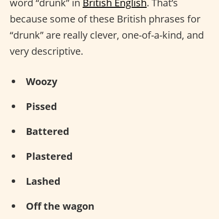
word “drunk” in
British English
. That’s
because some of these British phrases for
“drunk” are really clever, one-of-a-kind, and
very descriptive.
Woozy
Pissed
Battered
Plastered
Lashed
Off the wagon