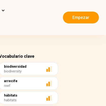
s
Empezar
Vocabulario clave
biodiversidad
biodiversity
arrecife
reef
hábitats
habitats