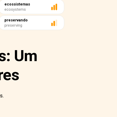
ecossistemas
ecosystems
preservando
preserving
as: Um
res
s.