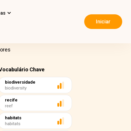
mas
Iniciar
dores
Vocabulário Chave
biodiversidade
biodiversity
recife
reef
habitats
habitats