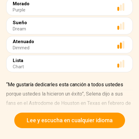
Morado
Purple
Sueño
Dream
Atenuado
Dimmed
Lista
Chart
“Me gustaría dedicarles esta canción a todos ustedes
porque ustedes la hicieron un éxito”, Selena dijo a sus
fans en el Astrodome de Houston en Texas en febrero de
1995. La Reina de la música tejana -vestida con un
Lee y escucha en cualquier idioma
brillante palazzo jumper morado – cantó a todo pulmon
“Como la flor”, su primera canción en aparecer en la lista