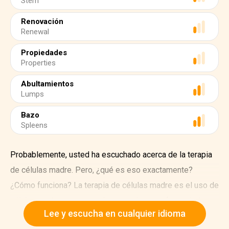
Stem
Renovación
Renewal
Propiedades
Properties
Abultamientos
Lumps
Bazo
Spleens
Probablemente, usted ha escuchado acerca de la terapia
de células madre. Pero, ¿qué es eso exactamente?
¿Cómo funciona? La terapia de células madre es el uso de
células madre para tratar de prevenir una enfermedad o
Lee y escucha en cualquier idioma
padecimiento. Las células madre son células que pueden