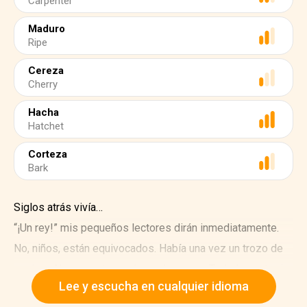
Carpenter
Maduro
Ripe
Cereza
Cherry
Hacha
Hatchet
Corteza
Bark
Siglos atrás vivía…
“¡Un rey!” mis pequeños lectores dirán inmediatamente.
No, niños, están equivocados. Había una vez un trozo de
madera. No era un trozo de madera caro. Todo lo contrario.
Lee y escucha en cualquier idioma
Sólo un bloque común de leña. Uno de esos troncos de