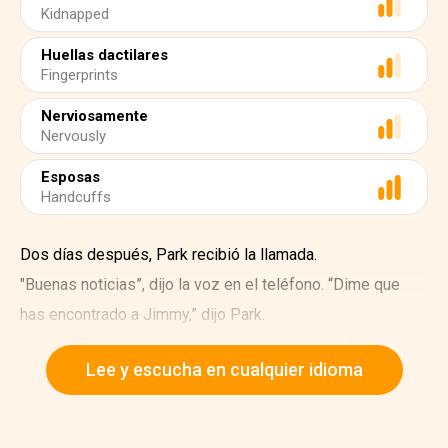
Kidnapped
Huellas dactilares
Fingerprints
Nerviosamente
Nervously
Esposas
Handcuffs
Dos días después, Park recibió la llamada.
"Buenas noticias”, dijo la voz en el teléfono. “Dime que
has encontrado a Jimmy,” dijo Park.
"Aún no. “Pero tenemos un sospechoso. Ya confesó".
Lee y escucha en cualquier idioma