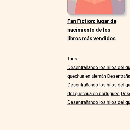
Fan Fiction: lugar de
nacimiento de los
libros más vendidos
Tags:
Desentrañando los hilos del q
quechua en alemán
Desentraña
Desentrañando los hilos del q
del quechua en portugués
Dese
Desentrañando los hilos del qu