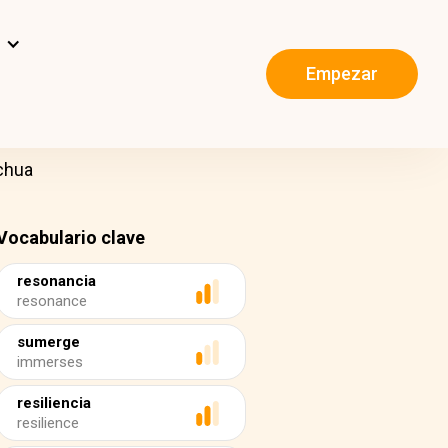
s
Empezar
chua
Vocabulario clave
resonancia
resonance
sumerge
immerses
resiliencia
resilience