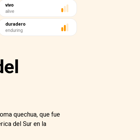
vivo
alive
duradero
enduring
del
idioma quechua, que fue
rica del Sur en la