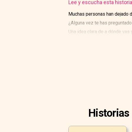
Lee y escucha esta histori
Muchas personas han dejado de
¿Alguna vez te has preguntad
Una idea clara de a dónde vas y
el tiempo para hacer algo de in
Historias