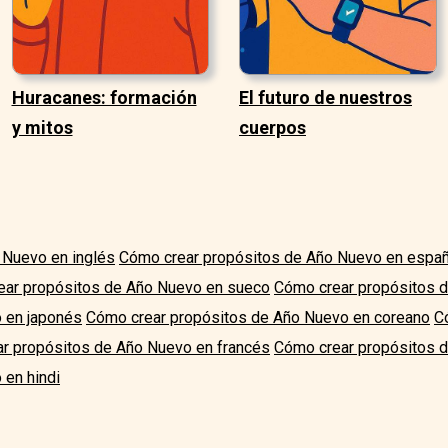
Huracanes: formación
El futuro de nuestros
y mitos
cuerpos
 Nuevo en inglés
Cómo crear propósitos de Año Nuevo en españ
ear propósitos de Año Nuevo en sueco
Cómo crear propósitos d
o en japonés
Cómo crear propósitos de Año Nuevo en coreano
C
r propósitos de Año Nuevo en francés
Cómo crear propósitos d
 en hindi