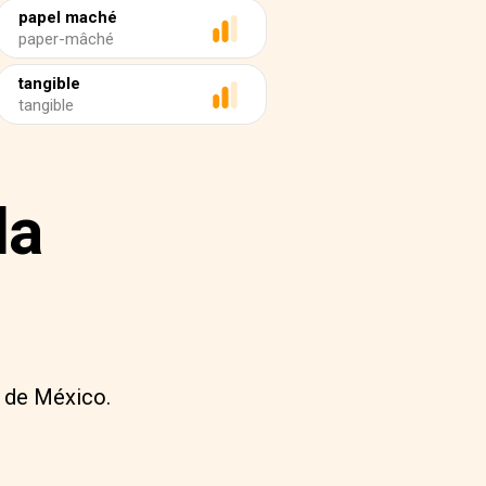
papel maché
paper-mâché
tangible
tangible
la
d de México.