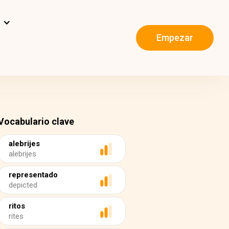
s
Empezar
Vocabulario clave
alebrijes
alebrijes
representado
depicted
ritos
rites