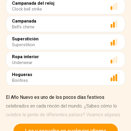
Campanada del reloj
Clock bell strike
Campanada
Bell's chime
Superstición
Superstition
Ropa interior
Underwear
Hogueras
Bonfires
El Año Nuevo es uno de los pocos días festivos
celebrados en cada rincón del mundo. ¿Sabes cómo lo
celebra la gente de diferentes países? Veamos algunas
de las tradiciones más interesantes de Año Nuevo en el
Lee y escucha en cualquier idioma