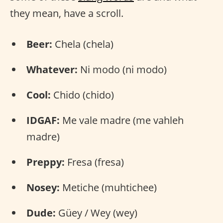
they mean, have a scroll.
Beer:
Chela (chela)
Whatever:
Ni modo (ni modo)
Cool:
Chido (chido)
IDGAF:
Me vale madre (me vahleh
madre)
Preppy:
Fresa (fresa)
Nosey:
Metiche (muhtichee)
Dude:
Güey / Wey (wey)