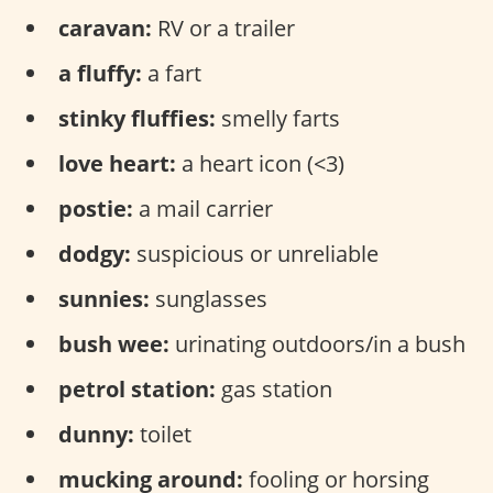
caravan:
RV or a trailer
a fluffy:
a fart
stinky fluffies:
smelly farts
love heart:
a heart icon (<3)
postie:
a mail carrier
dodgy:
suspicious or unreliable
sunnies:
sunglasses
bush wee:
urinating outdoors/in a bush
petrol station:
gas station
dunny:
toilet
mucking around:
fooling or horsing