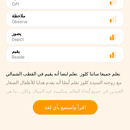
Gift
ملاحظة
Observe
يصور
Depict
يقيم
Reside
نعلم جميعا سانتا كلوز. .نعلم ايضا أنه يقيم في القطب الشمالي
مع زوجته السيدة كلوز نعلم أيضًا أنه يقدم هدايا للأطفال الصغار
الجيدين في جميع أنحاء العالم بمناسبة عيد الميلاد. ولكن ، ما هي
القصة وراء هذا الرجل ذي اللحية البيضاء الكبير والبهيج؟
اقرأ واستمع بأي لغة
ظهر سانتا كلوز الحديث من التقاليد المحيطة بسانت نيكولاس
التاريخي، الشخصية البريطانية لعيد الأب، والشخصية الهولندية
لسينتركلاس.