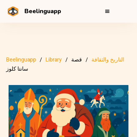
Beelinguapp
التاريخ والثقافة
قصة
Library
Beelinguapp
سانتا كلوز