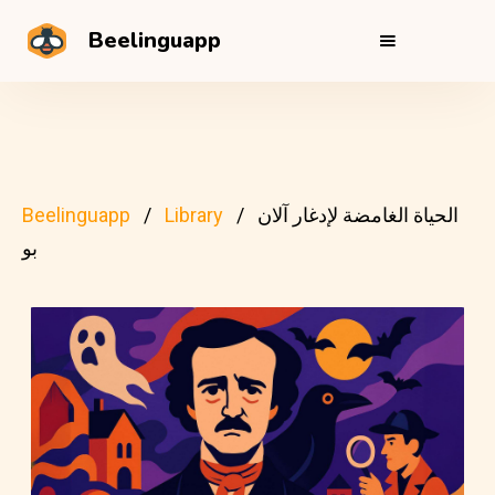
Beelinguapp
الحياة الغامضة لإدغار آلان
Library
Beelinguapp
بو