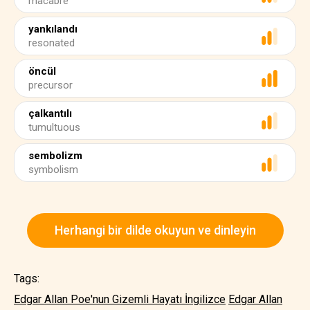
macabre
yankılandı
resonated
öncül
precursor
çalkantılı
tumultuous
sembolizm
symbolism
Herhangi bir dilde okuyun ve dinleyin
Tags:
Edgar Allan Poe'nun Gizemli Hayatı İngilizce
Edgar Allan