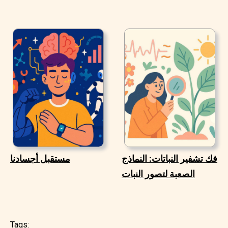
فك تشفير النباتات: النماذج
مستقبل أجسادنا
الصعبة لتصور النبات
Tags: