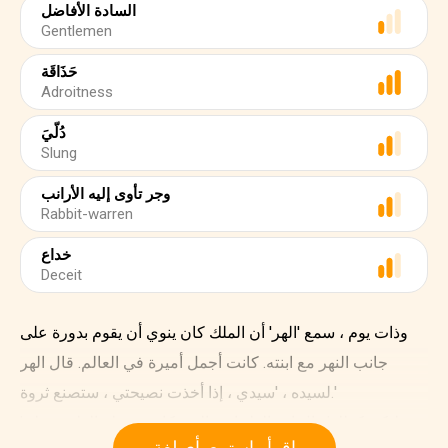
السادة الأفاضل
Gentlemen
حَذَاقَة
Adroitness
دُلّيَ
Slung
وجر تأوى إليه الأرانب
Rabbit-warren
خداع
Deceit
وذات يوم ، سمع 'الهر' أن الملك كان ينوي أن يقوم بدورة على
جانب النهر مع ابنته. كانت أجمل أميرة في العالم. قال الهر
لسيده ، 'سيدي ، إذا أخذت نصيحتي ، ستصنع ثروة.'
'ليكن كذلك'.قال ابن الطحان ، الذي كان منفطر القلب ، ولم
اقرأ واستمع بأي لغة