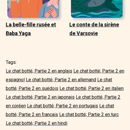
La belle-fille rusée et
Le conte de la sirène
Baba Yaga
de Varsovie
Tags:
Le chat botté; Partie 2 en anglais
Le chat botté; Partie 2 en
espagnol
Le chat botté; Partie 2 en allemand
Le chat
botté; Partie 2 en suédois
Le chat botté; Partie 2 en italien
Le chat botté; Partie 2 en japonais
Le chat botté; Partie 2
en coréen
Le chat botté; Partie 2 en portugais
Le chat
botté; Partie 2 en français
Le chat botté; Partie 2 en turc
Le chat botté; Partie 2 en hindi