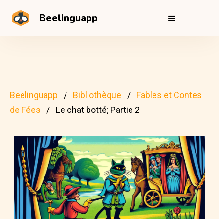
Beelinguapp
Beelinguapp
Bibliothèque
Fables et Contes
de Fées
Le chat botté; Partie 2