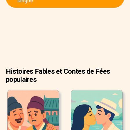
langue
inconsolable, et se souciait peu de ce qu'il faisait: "Tiens
ta parole, chat."
"Cela est peu", répliqua le Chat, ayant l'air sage, comme
les chats le peuvent. "Vous avez juste à aller vous baigner
dans la rivière, dans un endroit où on peut vous voir et
laissez moi faire le reste.
Histoires Fables et Contes de Fées
populaires