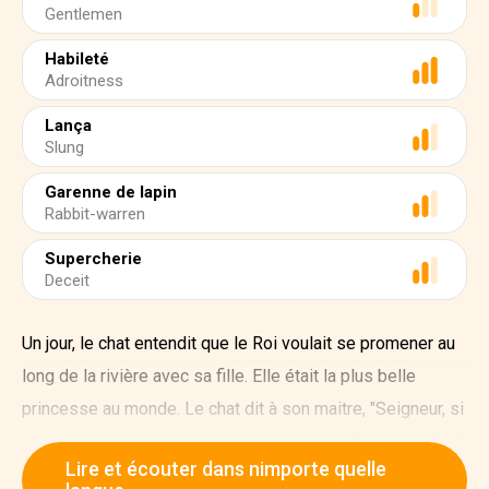
Gentlemen
Habileté
Adroitness
Lança
Slung
Garenne de lapin
Rabbit-warren
Supercherie
Deceit
Un jour, le chat entendit que le Roi voulait se promener au
long de la rivière avec sa fille. Elle était la plus belle
princesse au monde. Le chat dit à son maitre, "Seigneur, si
vous suivez seulement mes conseils votre futur sera fait."
Lire et écouter dans nimporte quelle
"Fais le alors", dit le fils du meunier, qui devenait très