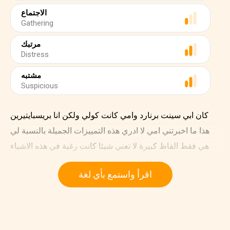
الاجتماع
Gathering
مرتبك
Distress
مشتبه
Suspicious
كان ابي سينت برنارد وامي كانت كولي ولكن انا بريسبايتيرين
هذا ما اخبرتني امي لا ادري هذه التمييزات الجميلة بالنسبة لي
هي فقط الفاظ كبيرة لا تعني شيئا كانت رغبة في هذه الاشياء
لأمي وكانت ترغب ان تقولها كانت ترغب ان تراها كلاب اخرى
اقرأ واستمع بأي لغة
بعين مستغربة وحاسدة وتستغرب كيف حصلت على علوم كثيرة
عالية ولكنها في الحقيقة ما كانت دراسة حقيقية كانت مظاهرة
فقط