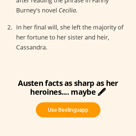
after reading the phrase in Fanny
Burney's novel
Cecilia
.
In her final will, she left the majority of
her fortune to her sister and heir,
Cassandra.
Austen facts as sharp as her
heroines.... maybe 🖋️
Use Beelinguapp