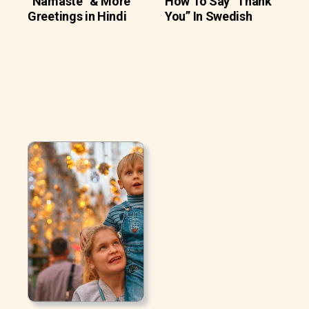
“Namaste” & More
How To Say “Thank
Greetings in Hindi
You” In Swedish