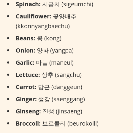
Spinach:
시금치 (sigeumchi)
Cauliflower:
꽃양배추
(kkonnyangbaechu)
Beans:
콩 (kong)
Onion:
양파 (yangpa)
Garlic:
마늘 (maneul)
Lettuce:
상추 (sangchu)
Carrot:
당근 (danggeun)
Ginger:
생강 (saenggang)
Ginseng:
진생 (jinsaeng)
Broccoli:
브로콜리 (beurokolli)