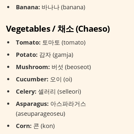
Banana:
바나나 (banana)
Vegetables / 채소 (Chaeso)
Tomato:
토마토 (tomato)
Potato:
감자 (gamja)
Mushroom:
버섯 (beoseot)
Cucumber:
오이 (oi)
Celery:
셀러리 (selleori)
Asparagus:
아스파라거스
(aseuparageoseu)
Corn:
콘 (kon)