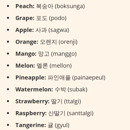
Peach:
복숭아 (boksunga)
Grape:
포도 (podo)
Apple:
사과 (sagwa)
Orange:
오렌지 (orenji)
Mango:
망고 (manggo)
Melon:
멜론 (mellon)
Pineapple:
파인애플 (painaepeul)
Watermelon:
수박 (subak)
Strawberry:
딸기 (ttalgi)
Raspberry:
산딸기 (santtalgi)
Tangerine:
귤 (gyul)