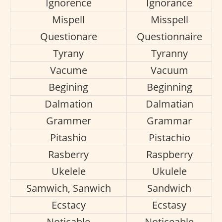
Ignorence
Ignorance
Mispell
Misspell
Questionare
Questionnaire
Tyrany
Tyranny
Vacume
Vacuum
Begining
Beginning
Dalmation
Dalmatian
Grammer
Grammar
Pitashio
Pistachio
Rasberry
Raspberry
Ukelele
Ukulele
Samwich, Sanwich
Sandwich
Ecstacy
Ecstasy
Noticable
Noticeable