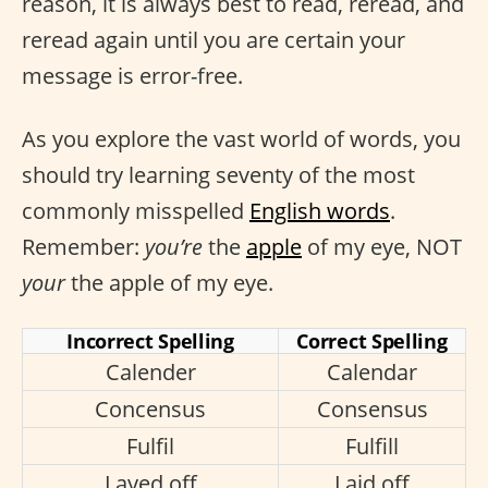
reason, it is always best to read, reread, and
reread again until you are certain your
message is error-free.
As you explore the vast world of words, you
should try learning seventy of the most
commonly misspelled
English words
.
Remember:
you’re
the
apple
of my eye, NOT
your
the apple of my eye.
Incorrect Spelling
Correct Spelling
Calender
Calendar
Concensus
Consensus
Fulfil
Fulfill
Layed off
Laid off