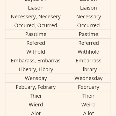
Liason
Liaison
Necessery, Necesery
Necessary
Occured, Ocurred
Occurred
Pasttime
Pastime
Refered
Referred
Withold
Withhold
Embarass, Embarras
Embarrass
Libeary, Libary
Library
Wensday
Wednesday
Febuary, Febrary
February
Thier
Their
Wierd
Weird
Alot
A lot