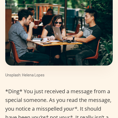
Unsplash: Helena Lopes
*Ding* You just received a message from a
special someone. As you read the message,
you notice a misspelled
your*
. It should
have been
you’re*
not
your*
. It really isn’t a