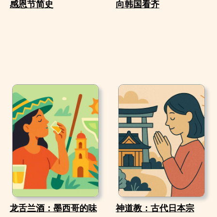
感恩节简史
向韩国看齐
龙舌兰酒：墨西哥的味
神道教：古代日本宗