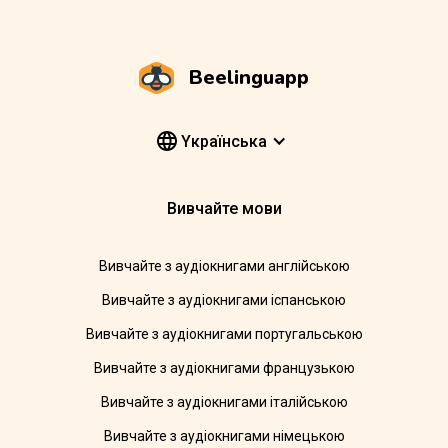
Beelinguapp
Yкраїнська
Вивчайте мови
Вивчайте з аудіокнигами англійською
Вивчайте з аудіокнигами іспанською
Вивчайте з аудіокнигами португальською
Вивчайте з аудіокнигами французькою
Вивчайте з аудіокнигами італійською
Вивчайте з аудіокнигами німецькою