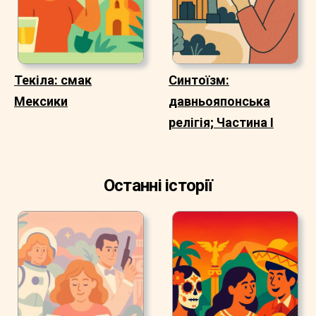
Текіла: смак
Синтоїзм:
Мексики
давньояпонська
релігія; Частина I
Останні історії