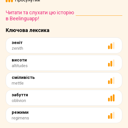
Читати та слухати цю історію
в Beelinguapp!
Ключова лексика
зеніт
zenith
висоти
altitudes
сміливість
mettle
забуття
oblivion
режими
regimens