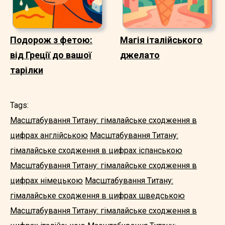
Подорож з фетою:
Магія італійського
від Греції до вашої
джелато
тарілки
Tags:
Масштабування Титану: гімалайське сходження в
цифрах англійською
Масштабування Титану:
гімалайське сходження в цифрах іспанською
Масштабування Титану: гімалайське сходження в
цифрах німецькою
Масштабування Титану:
гімалайське сходження в цифрах шведською
Масштабування Титану: гімалайське сходження в