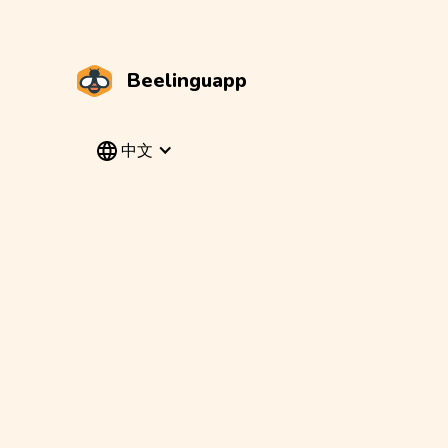
Beelinguapp
中文