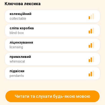
Ключова лексика
колекційний
collectable
сліпа коробка
blind-box
ліцензування
licensing
примхливий
whimsical
підвіски
pendants
Читати та слухати будь-якою мовою