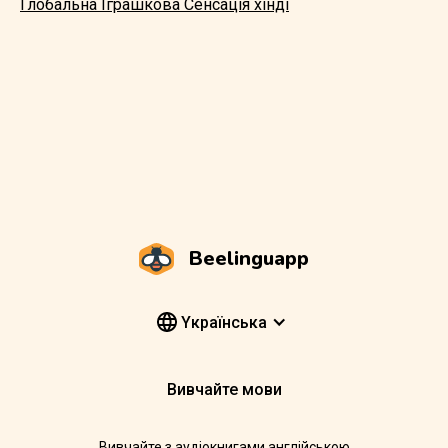
Глобальна Іграшкова Сенсація хінді
Beelinguapp
Yкраїнська
Вивчайте мови
Вивчайте з аудіокнигами англійською