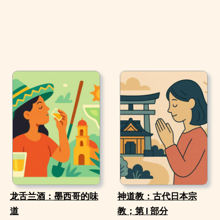
龙舌兰酒：墨西哥的味
神道教：古代日本宗
道
教；第 I 部分