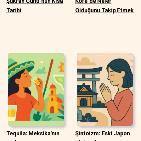
Şükran Günü´nün Kısa
Kore´de Neler
Tarihi
Olduğunu Takip Etmek
Tequila: Meksika'nın
Şintoizm: Eski Japon