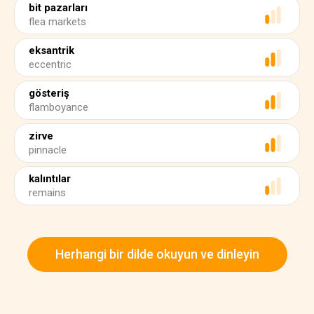
bit pazarları
flea markets
eksantrik
eccentric
gösteriş
flamboyance
zirve
pinnacle
kalıntılar
remains
Herhangi bir dilde okuyun ve dinleyin