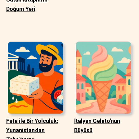
Doğum Yeri
Feta ile Bir Yolculuk:
İtalyan Gelato'nun
Yunanistan'dan
Büyüsü