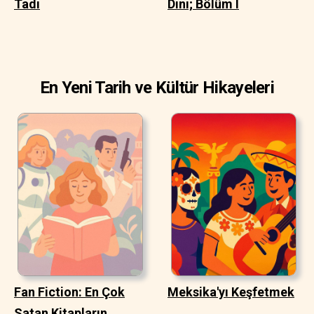
Tadı
Dini; Bölüm I
En Yeni Tarih ve Kültür Hikayeleri
Fan Fiction: En Çok
Meksika'yı Keşfetmek
Satan Kitapların