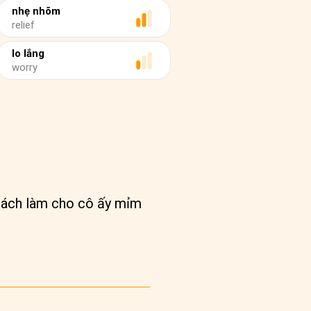
nhẹ nhõm
relief
lo lắng
worry
 cách làm cho cô ấy mỉm