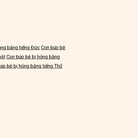
ỏng bằng tiếng Đức
Con búp bê
hật
Con búp bê bị hỏng bằng
úp bê bị hỏng bằng tiếng Thổ