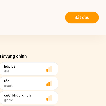
Bắt đầu
Từ vựng chính
búp bê
doll
rắc
crack
cười khúc khích
giggle