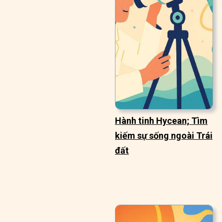
Hành tinh Hycean; Tìm
kiếm sự sống ngoài Trái
đất