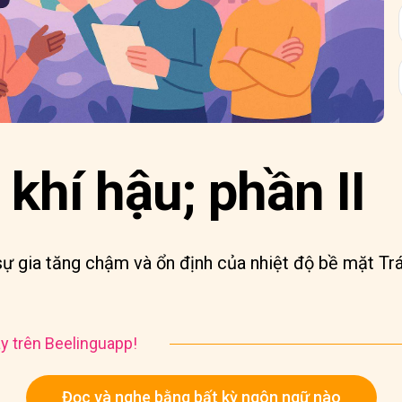
 khí hậu; phần II
sự gia tăng chậm và ổn định của nhiệt độ bề mặt Trá
y trên Beelinguapp!
Đọc và nghe bằng bất kỳ ngôn ngữ nào