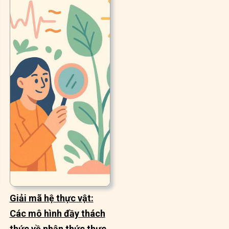
Giải mã hệ thực vật:
Các mô hình đầy thách
thức về nhận thức thực