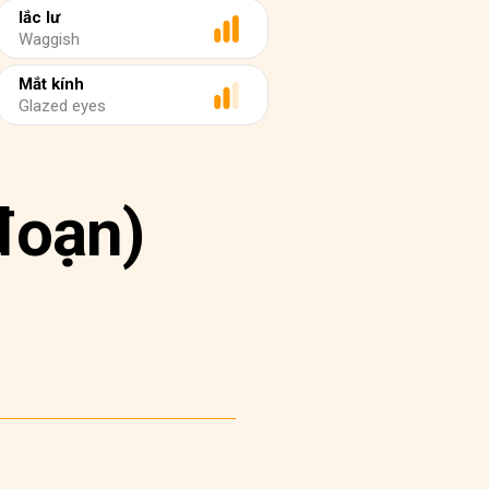
lắc lư
Waggish
Mắt kính
Glazed eyes
đoạn)