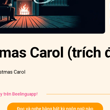
mas Carol (trích 
istmas Carol
y trên Beelinguapp!
Đọc và nghe bằng bất kỳ ngôn ngữ nào