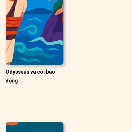
Odysseus và còi báo
động