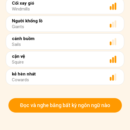
Cối xay gió
Windmills
Người khổng lồ
Giants
cánh buồm
Sails
cận vệ
Squire
kẻ hèn nhát
Cowards
Đọc và nghe bằng bất kỳ ngôn ngữ nào