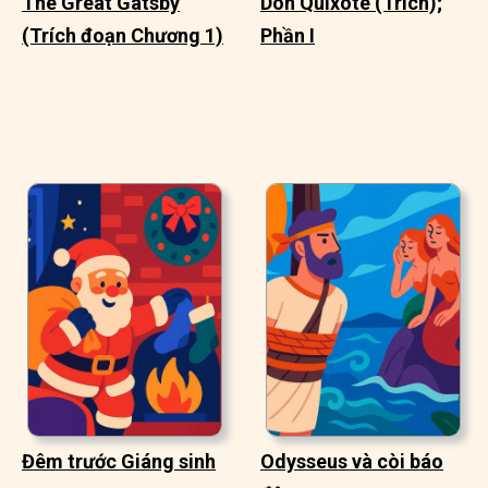
The Great Gatsby
Don Quixote (Trích);
(Trích đoạn Chương 1)
Phần I
Đêm trước Giáng sinh
Odysseus và còi báo