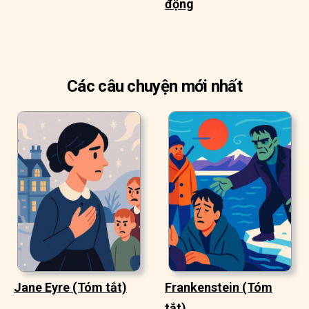
động
Các câu chuyện mới nhất
Jane Eyre (Tóm tắt)
Frankenstein (Tóm
tắt)