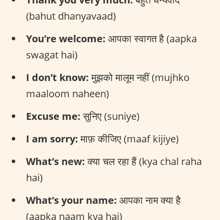
(bahut dhanyavaad)
You’re welcome:
आपका स्वागत है (aapka
swagat hai)
I don’t know:
मुझको मालूम नहीं (mujhko
maaloom naheen)
Excuse me:
सुनिए (suniye)
I am sorry:
माफ़ कीजिए (maaf kijiye)
What’s new:
क्या चल रहा हैं (kya chal raha
hai)
What’s your name:
आपका नाम क्या है
(aapka naam kya hai)