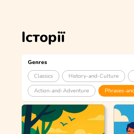
Історії
Genres
Classics
History-and-Culture
Action-and-Adventure
Phrases-and