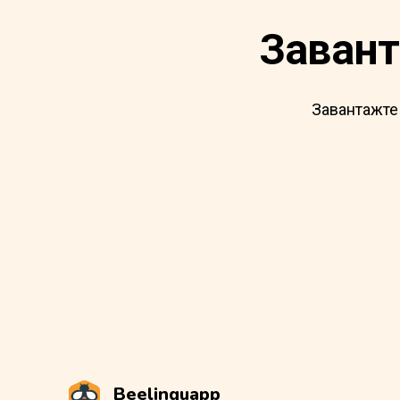
Завант
Завантажте 
Beelinguapp