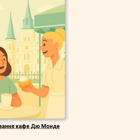
ування кафе Дю Монде