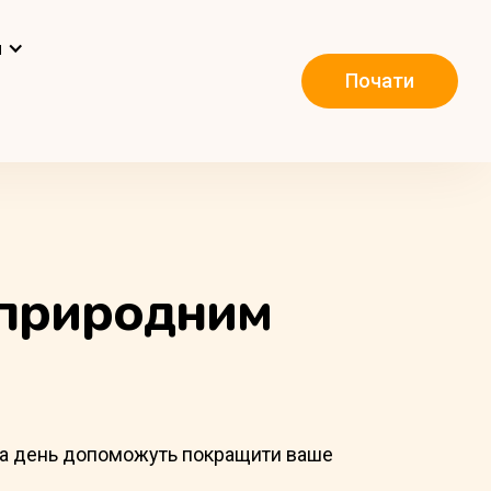
и
Почати
 природним
н на день допоможуть покращити ваше