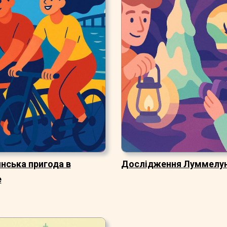
нська пригода в
Дослідження Луммелу
е