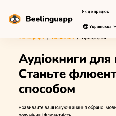
Як це працює
Beelinguapp
Yкраїнська
Beelinguapp
Бібліотека
Просунутий
Аудіокниги для
Станьте флюент
способом
Розвивайте ваші існуючі знання обраної мов
розуміння і флюентність.