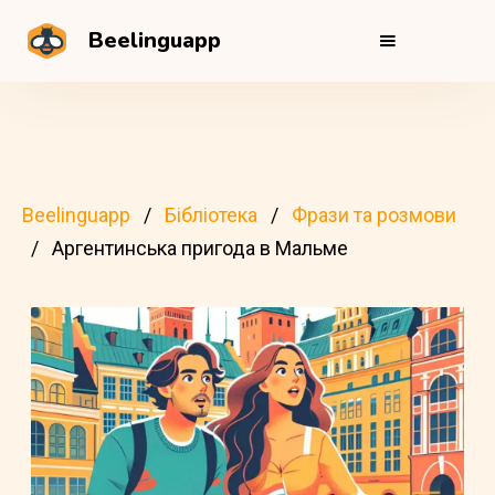
Beelinguapp
Beelinguapp
Бібліотека
Фрази та розмови
Аргентинська пригода в Мальме