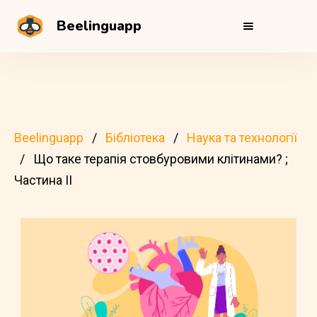
Beelinguapp
Beelinguapp
Бібліотека
Наука та технології
Що таке терапія стовбуровими клітинами? ;
Частина II