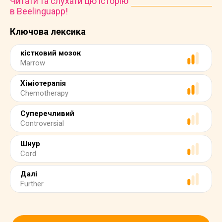
Читати та слухати цю історію
в Beelinguapp!
Ключова лексика
кістковий мозок
Marrow
Хіміотерапія
Chemotherapy
Суперечливий
Controversial
Шнур
Cord
Далі
Further