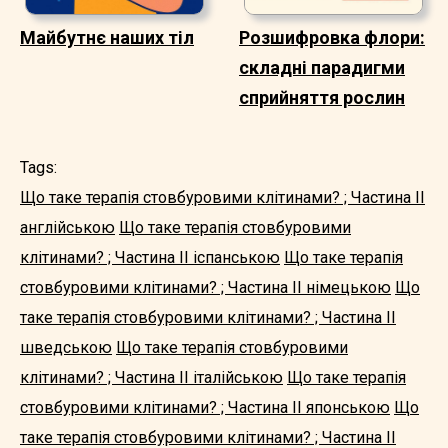
Майбутнє наших тіл
Розшифровка флори:
складні парадигми
сприйняття рослин
Tags:
Що таке терапія стовбуровими клітинами? ; Частина II
англійською
Що таке терапія стовбуровими
клітинами? ; Частина II іспанською
Що таке терапія
стовбуровими клітинами? ; Частина II німецькою
Що
таке терапія стовбуровими клітинами? ; Частина II
шведською
Що таке терапія стовбуровими
клітинами? ; Частина II італійською
Що таке терапія
стовбуровими клітинами? ; Частина II японською
Що
таке терапія стовбуровими клітинами? ; Частина II