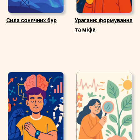
Сила сонячних бур
Урагани: формування
та міфи