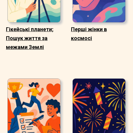
Гікейські планети;
Перші жінки в
Пошук життя за
космосі
межами Землі