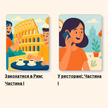
Закохатися в Рим;
У ресторані; Частина
Частина I
I