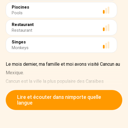
Piscines
Pools
Restaurant
Restaurant
Singes
Monkeys
Le mois dernier, ma famille et moi avons visité Cancun au
Mexique.
Cancun est la ville la plus populaire des Caraïbes
mexicaines. La plage a du sable blanc et des eaux bleues
Lire et écouter dans nimporte quelle
claires. La mer est calme, parfaite pour se détendre ou se
langue
baigner. Ma famille et moi avons adoré le temps
ensoleillé.