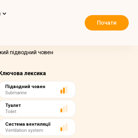
и
Почати
ький підводний човен
Ключова лексика
Підводний човен
Submarine
Туалет
Toilet
Система вентиляції
Ventilation system