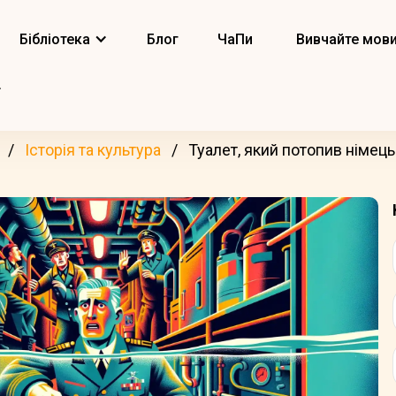
Бібліотека
Блог
ЧаПи
Вивчайте мов
Історія та культура
Туалет, який потопив німец