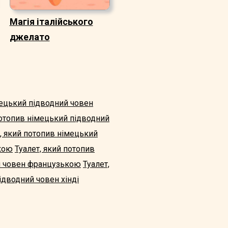
Магія італійського
джелато
мецький підводний човен
потопив німецький підводний
, який потопив німецький
ькою
Туалет, який потопив
ий човен французькою
Туалет,
ідводний човен хінді