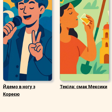
Йдемо в ногу з
Текіла: смак Мексики
Кореєю