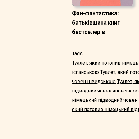
Фан-фантастика:
батьківщина книг
бестселерів
Tags:
Туалет, який потопив німец
іспанською
Туалет, який по
човен шведською
Туалет, 
підводний човен японською
німецький підводний човен
який потопив німецький пі