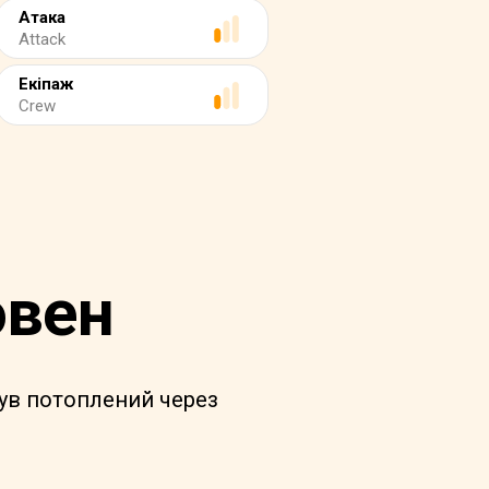
Атака
Attack
Екіпаж
Crew
овен
 був потоплений через