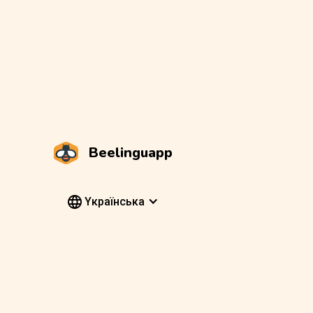
Beelinguapp
Yкраїнська