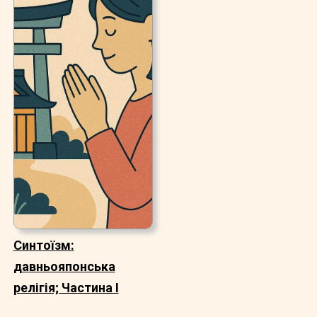
Синтоїзм:
давньояпонська
релігія; Частина I