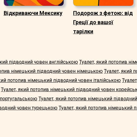
Відкриваючи Мексику
Подорож з фетою: від
Греції до вашої
тарілки
ький підводний човен англійською
Туалет, який потопив ні
топив німецький підводний човен німецькою
Туалет, який 
який потопив німецький підводний човен італійською
Туалет
Туалет, який потопив німецький підводний човен корейс
 португальською
Туалет, який потопив німецький підводн
дводний човен турецькою
Туалет, який потопив німецький п