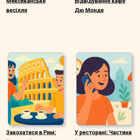
Мексиканське
Відвідування кафе
весілля
Дю Монде
Закохатися в Рим;
У ресторані; Частина