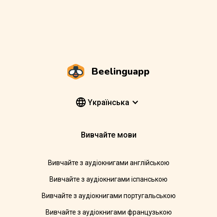
Beelinguapp
Yкраїнська
Вивчайте мови
Вивчайте з аудіокнигами англійською
Вивчайте з аудіокнигами іспанською
Вивчайте з аудіокнигами португальською
Вивчайте з аудіокнигами французькою