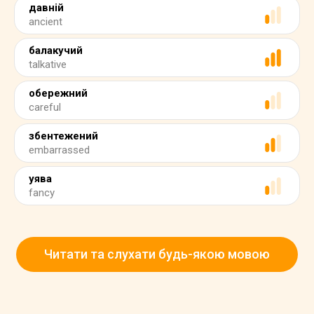
давній
ancient
балакучий
talkative
обережний
careful
збентежений
embarrassed
уява
fancy
Читати та слухати будь-якою мовою