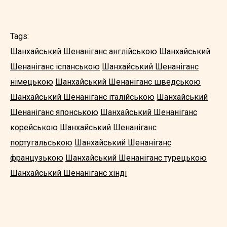
Tags:
Шанхайський Шенаніганс англійською
Шанхайський
Шенаніганс іспанською
Шанхайський Шенаніганс
німецькою
Шанхайський Шенаніганс шведською
Шанхайський Шенаніганс італійською
Шанхайський
Шенаніганс японською
Шанхайський Шенаніганс
корейською
Шанхайський Шенаніганс
португальською
Шанхайський Шенаніганс
французькою
Шанхайський Шенаніганс турецькою
Шанхайський Шенаніганс хінді