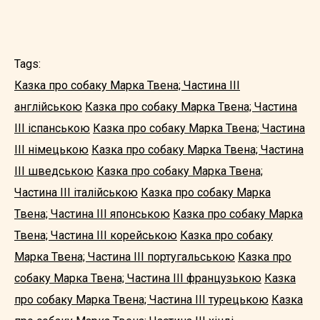
Tags:
Казка про собаку Марка Твена; Частина III
англійською
Казка про собаку Марка Твена; Частина
III іспанською
Казка про собаку Марка Твена; Частина
III німецькою
Казка про собаку Марка Твена; Частина
III шведською
Казка про собаку Марка Твена;
Частина III італійською
Казка про собаку Марка
Твена; Частина III японською
Казка про собаку Марка
Твена; Частина III корейською
Казка про собаку
Марка Твена; Частина III португальською
Казка про
собаку Марка Твена; Частина III французькою
Казка
про собаку Марка Твена; Частина III турецькою
Казка