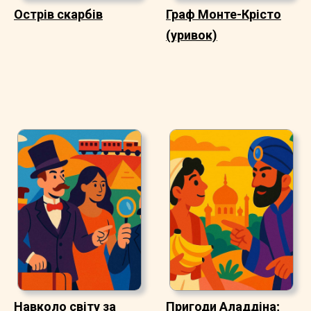
Острів скарбів
Граф Монте-Крісто
(уривок)
Навколо світу за
Пригоди Аладдіна;