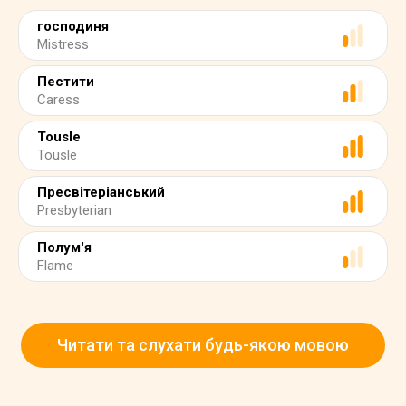
господиня
Mistress
Пестити
Caress
Tousle
Tousle
Пресвітеріанський
Presbyterian
Полум'я
Flame
Читати та слухати будь-якою мовою