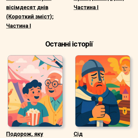
вісімдесят днів
Частина I
(Короткий зміст);
Частина I
Останні історії
Подорож, яку
Сід