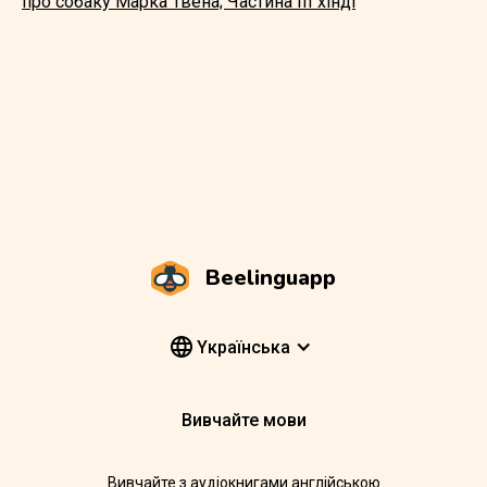
про собаку Марка Твена; Частина III хінді
Beelinguapp
Yкраїнська
Вивчайте мови
Вивчайте з аудіокнигами англійською