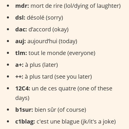
mdr:
mort de rire (lol/dying of laughter)
dsl:
désolé (sorry)
dac:
d’accord (okay)
auj:
aujourd’hui (today)
tlm:
tout le monde (everyone)
a+:
à plus (later)
++:
à plus tard (see you later)
12C4:
un de ces quatre (one of these
days)
b1sur:
bien sûr (of course)
c1blag:
c'est une blague (jk/it's a joke)