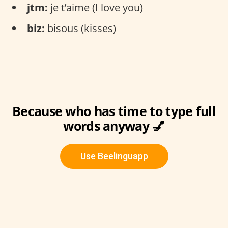
jtm:
je t’aime (I love you)
biz:
bisous (kisses)
Because who has time to type full
words anyway 💅
Use Beelinguapp