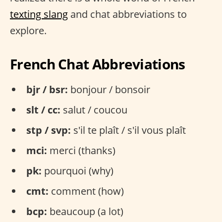
texting slang
and chat abbreviations to
explore.
French Chat Abbreviations
bjr / bsr:
bonjour / bonsoir
slt / cc:
salut / coucou
stp / svp:
s'il te plaît / s'il vous plaît
mci:
merci (thanks)
pk:
pourquoi (why)
cmt:
comment (how)
bcp:
beaucoup (a lot)