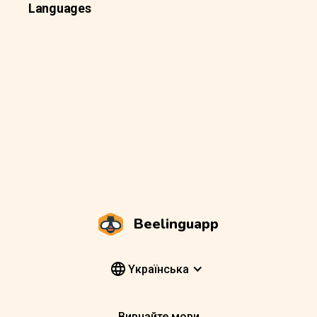
Languages
Beelinguapp
Yкраїнська
Вивчайте мови