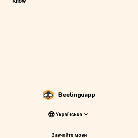
Know
Beelinguapp
Yкраїнська
Вивчайте мови