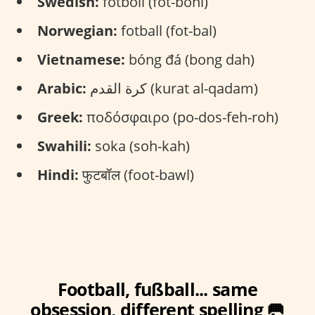
Swedish:
fotboll (fot-bohl)
Norwegian:
fotball (fot-bal)
Vietnamese:
bóng đá (bong dah)
Arabic:
كرة القدم (kurat al-qadam)
Greek:
ποδόσφαιρο (po-dos-feh-roh)
Swahili:
soka (soh-kah)
Hindi:
फुटबॉल (foot-bawl)
Football, fußball... same
obsession, different spelling 🥅