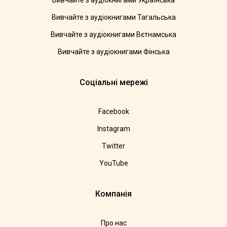
Вивчайте з аудіокнигами Українська
Вивчайте з аудіокнигами Тагальська
Вивчайте з аудіокнигами Вєтнамська
Вивчайте з аудіокнигами Фінська
Соціальні мережі
Facebook
Instagram
Twitter
YouTube
Компанія
Про нас