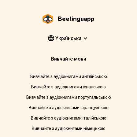
Beelinguapp
Yкраїнська
Вивчайте мови
Вивчайте з аудіокнигами англійською
Вивчайте з аудіокнигами іспанською
Вивчайте з аудіокнигами португальською
Вивчайте з аудіокнигами французькою
Вивчайте з аудіокнигами італійською
Вивчайте з аудіокнигами німецькою