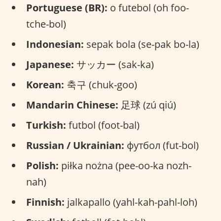
Portuguese (BR):
o futebol (oh foo-
tche-bol)
Indonesian:
sepak bola (se-pak bo-la)
Japanese:
サッカー (sak-ka)
Korean:
축구 (chuk-goo)
Mandarin Chinese:
足球 (zú qiú)
Turkish:
futbol (foot-bal)
Russian / Ukrainian:
футбол (fut-bol)
Polish:
piłka nożna (pee-oo-ka nozh-
nah)
Finnish:
jalkapallo (yahl-kah-pahl-loh)