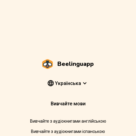
Beelinguapp
Yкраїнська
Вивчайте мови
Вивчайте з аудіокнигами англійською
Вивчайте з аудіокнигами іспанською